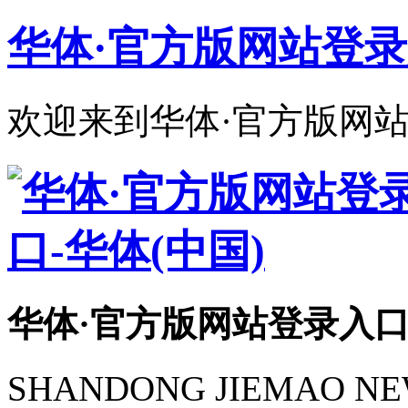
华体·官方版网站登
欢迎来到华体·官方版网站
华体·官方版网站登录入口-
SHANDONG JIEMAO NEW