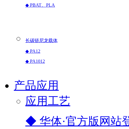
◆ PBAT、PLA
长碳链尼龙载体
◆ PA12
◆ PA1012
产品应用
应用工艺
◆ 华体·官方版网站