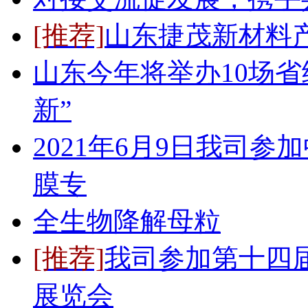
[推荐]
山东捷茂新材料
山东今年将举办10场省
新”
2021年6月9日我司
膜专
全生物降解母粒
[推荐]
我司参加第十四
展览会