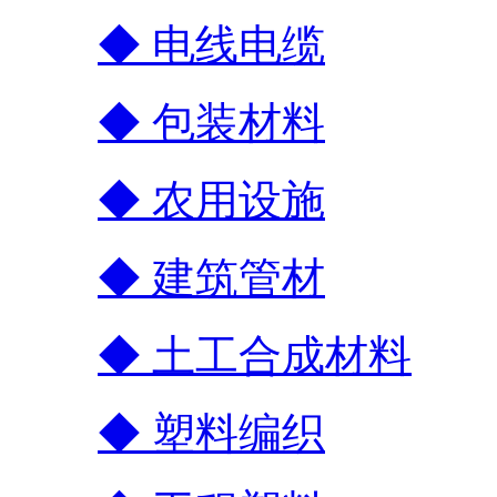
◆ 电线电缆
◆ 包装材料
◆ 农用设施
◆ 建筑管材
◆ 土工合成材料
◆ 塑料编织