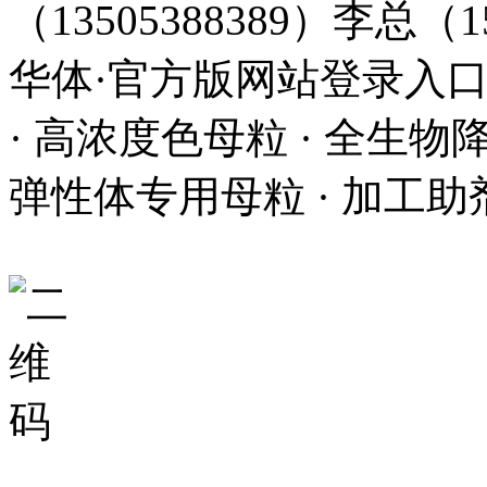
（13505388389）李总（15
华体·官方版网站登录入口
· 高浓度色母粒 · 全生物
弹性体专用母粒 · 加工助