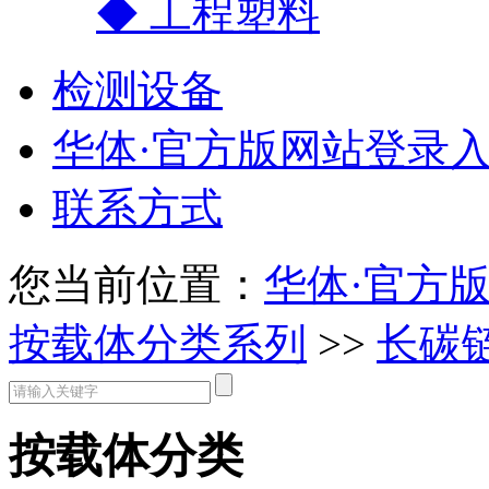
◆ 工程塑料
检测设备
华体·官方版网站登录
联系方式
您当前位置：
华体·官方版
按载体分类系列
>>
长碳
按载体分类