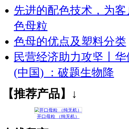
先进的配色技术，为客
色母粒
色母的优点及塑料分类
民营经济助力攻坚丨华
(中国) ：破题生物降
【推荐产品】↓
开口母粒 （纯无机）