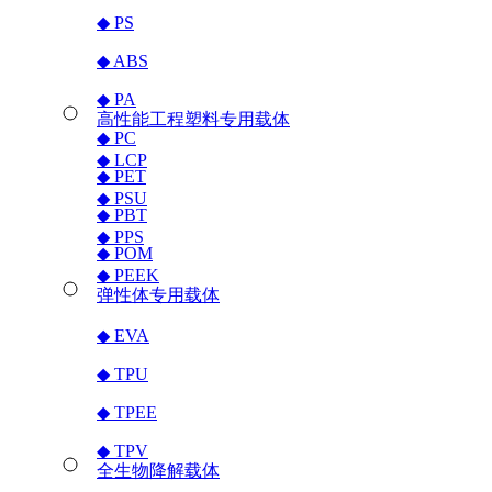
◆ PS
◆ ABS
◆ PA
高性能工程塑料专用载体
◆ PC
◆ LCP
◆ PET
◆ PSU
◆ PBT
◆ PPS
◆ POM
◆ PEEK
弹性体专用载体
◆ EVA
◆ TPU
◆ TPEE
◆ TPV
全生物降解载体