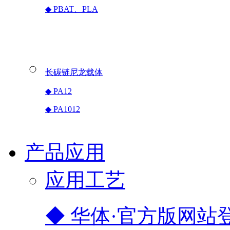
◆ PBAT、PLA
长碳链尼龙载体
◆ PA12
◆ PA1012
产品应用
应用工艺
◆ 华体·官方版网站