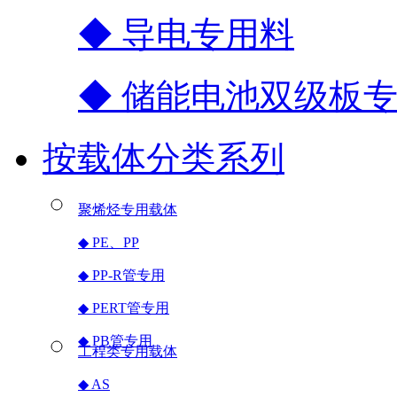
◆ 导电专用料
◆ 储能电池双级板
按载体分类系列
聚烯烃专用载体
◆ PE、PP
◆ PP-R管专用
◆ PERT管专用
◆ PB管专用
工程类专用载体
◆ AS