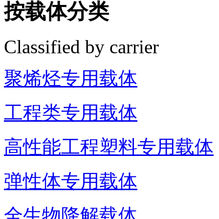
按载体分类
Classified by carrier
聚烯烃专用载体
工程类专用载体
高性能工程塑料专用载体
弹性体专用载体
全生物降解载体