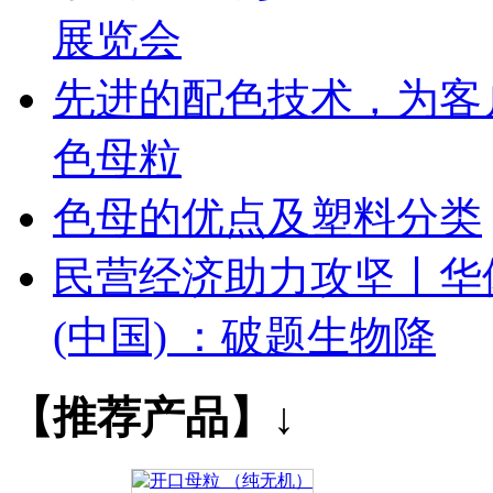
展览会
先进的配色技术，为客
色母粒
色母的优点及塑料分类
民营经济助力攻坚丨华
(中国) ：破题生物降
【推荐产品】↓