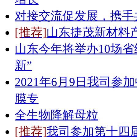
对接交流促发展，携手
[推荐]
山东捷茂新材料
山东今年将举办10场省
新”
2021年6月9日我司
膜专
全生物降解母粒
[推荐]
我司参加第十四