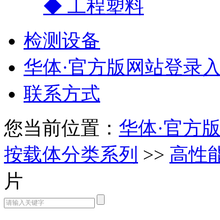
◆ 工程塑料
检测设备
华体·官方版网站登录
联系方式
您当前位置：
华体·官方版
按载体分类系列
>>
高性
片