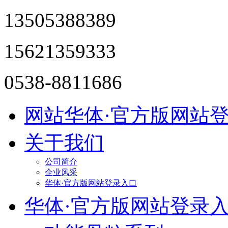
13505388389
15621359333
0538-8811686
网站华体·官方版网站
关于我们
公司简介
企业风采
华体·官方版网站登录入口
华体·官方版网站登录入