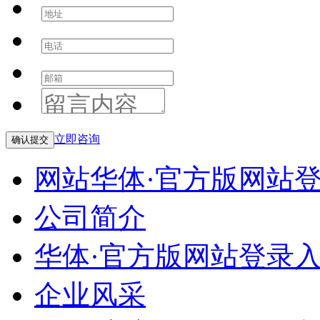
立即咨询
网站华体·官方版网站
公司简介
华体·官方版网站登录
企业风采