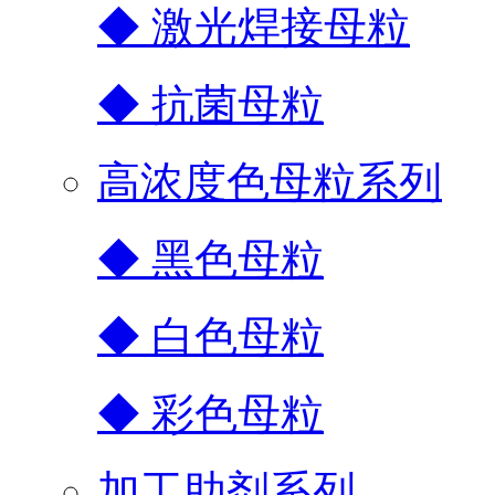
◆ 激光焊接母粒
◆ 抗菌母粒
高浓度色母粒系列
◆ 黑色母粒
◆ 白色母粒
◆ 彩色母粒
加工助剂系列