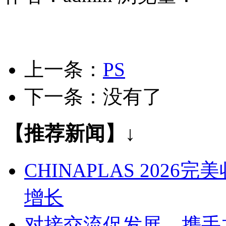
上一条：
PS
下一条：没有了
【推荐新闻】↓
CHINAPLAS 202
增长
对接交流促发展，携手