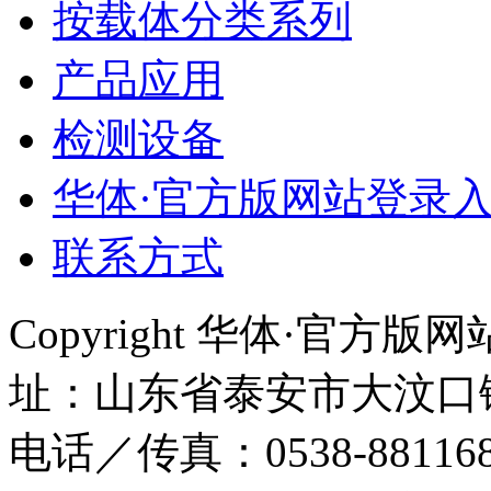
按载体分类系列
产品应用
检测设备
华体·官方版网站登录
联系方式
Copyright 华体·官方
址：山东省泰安市大汶口
电话／传真：0538-881