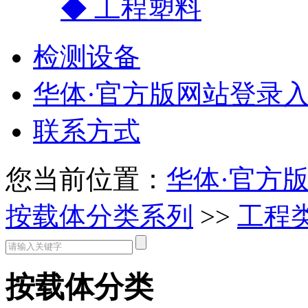
◆ 工程塑料
检测设备
华体·官方版网站登录
联系方式
您当前位置：
华体·官方版
按载体分类系列
>>
工程
按载体分类