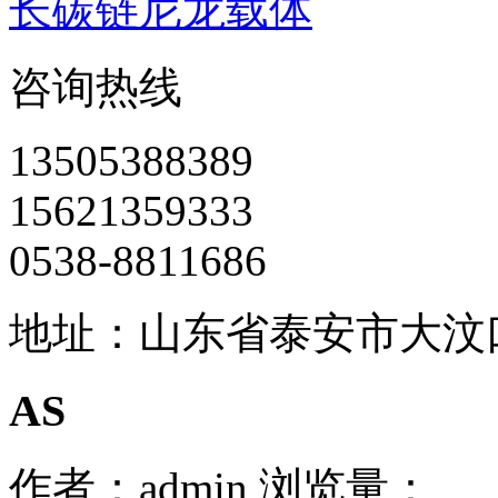
长碳链尼龙载体
咨询热线
13505388389
15621359333
0538-8811686
地址：山东省泰安市大汶
AS
作者：admin 浏览量：