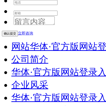
立即咨询
网站华体·官方版网站
公司简介
华体·官方版网站登录
企业风采
华体·官方版网站登录入