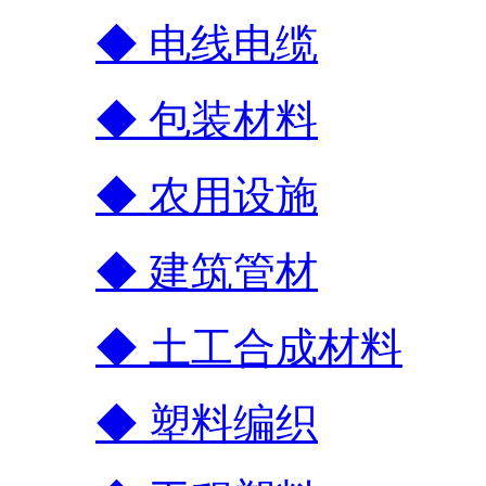
◆ 电线电缆
◆ 包装材料
◆ 农用设施
◆ 建筑管材
◆ 土工合成材料
◆ 塑料编织