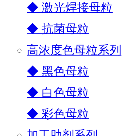
◆ 激光焊接母粒
◆ 抗菌母粒
高浓度色母粒系列
◆ 黑色母粒
◆ 白色母粒
◆ 彩色母粒
加工助剂系列