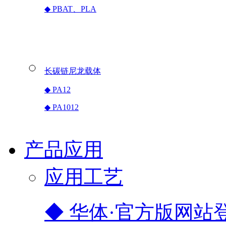
◆ PBAT、PLA
长碳链尼龙载体
◆ PA12
◆ PA1012
产品应用
应用工艺
◆ 华体·官方版网站