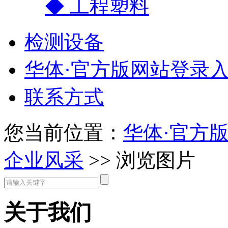
◆ 工程塑料
检测设备
华体·官方版网站登录
联系方式
您当前位置：
华体·官方版
企业风采
>> 浏览图片
关于我们