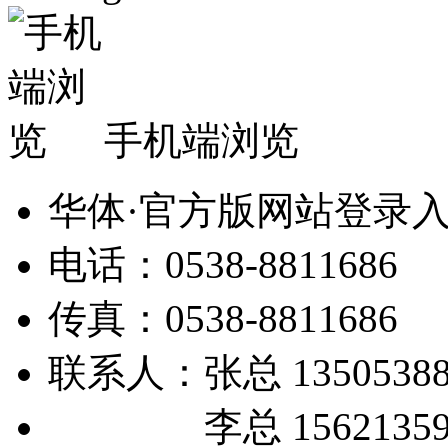
手机端浏览
华体·官方版网站登录入
电话：0538-8811686
传真：0538-8811686
联系人：张总 13505388
李总 156213593