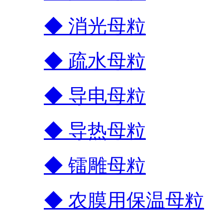
◆ 消光母粒
◆ 疏水母粒
◆ 导电母粒
◆ 导热母粒
◆ 镭雕母粒
◆ 农膜用保温母粒