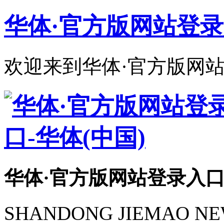
华体·官方版网站登
欢迎来到华体·官方版网站
华体·官方版网站登录入口-
SHANDONG JIEMAO NEW