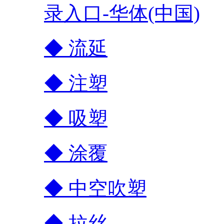
录入口-华体(中国)
◆ 流延
◆ 注塑
◆ 吸塑
◆ 涂覆
◆ 中空吹塑
◆ 拉丝