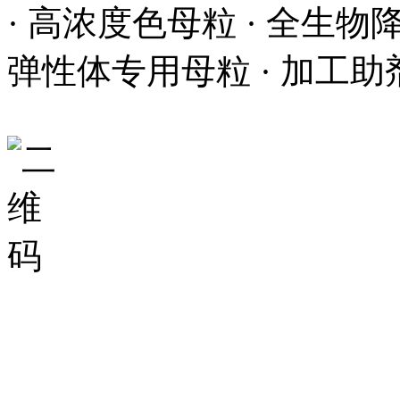
· 高浓度色母粒 · 全生物
弹性体专用母粒 · 加工助