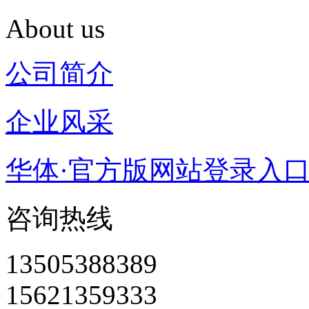
About us
公司简介
企业风采
华体·官方版网站登录入
咨询热线
13505388389
15621359333