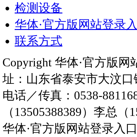
检测设备
华体·官方版网站登录
联系方式
Copyright 华体·官方
址：山东省泰安市大汶口
电话／传真：0538-881
（13505388389）李总（15
华体·官方版网站登录入口