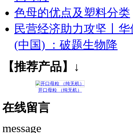
色母的优点及塑料分类
民营经济助力攻坚丨华
(中国) ：破题生物降
【推荐产品】↓
开口母粒 （纯无机）
在线留言
message