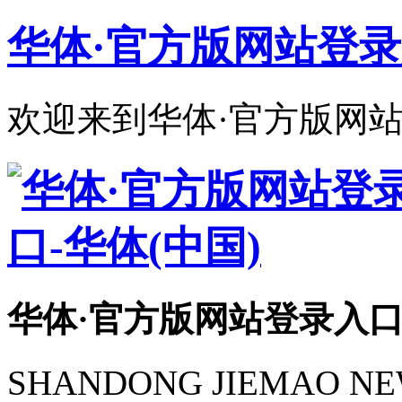
华体·官方版网站登
欢迎来到华体·官方版网站
华体·官方版网站登录入口-
SHANDONG JIEMAO NEW