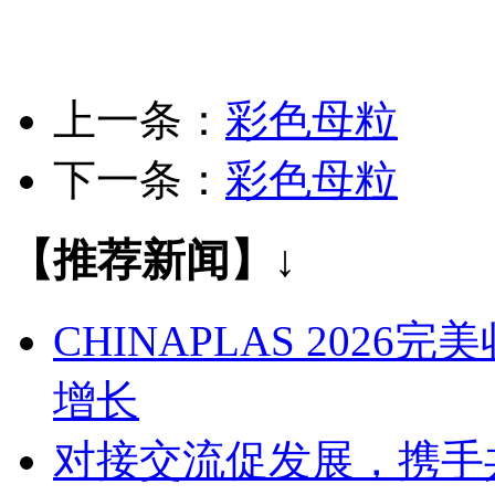
上一条：
彩色母粒
下一条：
彩色母粒
【推荐新闻】↓
CHINAPLAS 202
增长
对接交流促发展，携手