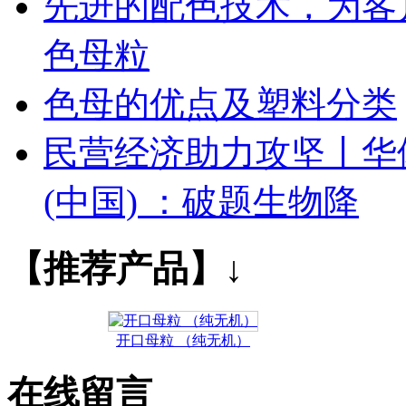
先进的配色技术，为客
色母粒
色母的优点及塑料分类
民营经济助力攻坚丨华
(中国) ：破题生物降
【推荐产品】↓
开口母粒 （纯无机）
在线留言