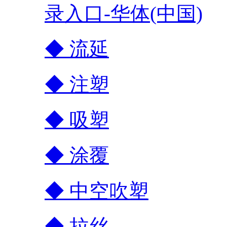
录入口-华体(中国)
◆ 流延
◆ 注塑
◆ 吸塑
◆ 涂覆
◆ 中空吹塑
◆ 拉丝