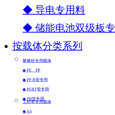
◆ 导电专用料
◆ 储能电池双级板
按载体分类系列
聚烯烃专用载体
◆ PE、PP
◆ PP-R管专用
◆ PERT管专用
◆ PB管专用
工程类专用载体
◆ AS