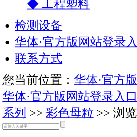
◆ 工程塑料
检测设备
华体·官方版网站登录
联系方式
您当前位置：
华体·官方版
华体·官方版网站登录入口-
系列
>>
彩色母粒
>> 浏