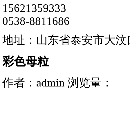
15621359333
0538-8811686
地址：山东省泰安市大汶
彩色母粒
作者：admin 浏览量：