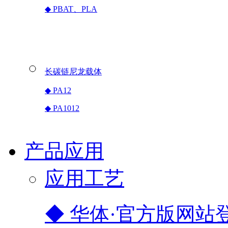
◆ PBAT、PLA
长碳链尼龙载体
◆ PA12
◆ PA1012
产品应用
应用工艺
◆ 华体·官方版网站