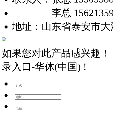
李总 156213593
地址：山东省泰安市大
如果您对此产品感兴趣！
录入口-华体(中国) !