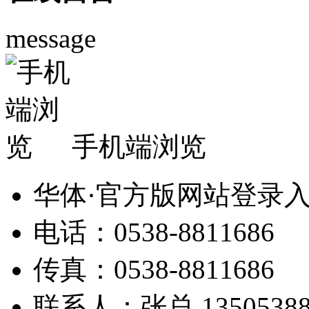
message
手机端浏览
华体·官方版网站登录入
电话：0538-8811686
传真：0538-8811686
联系人：张总 13505388