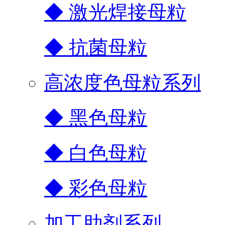
◆ 激光焊接母粒
◆ 抗菌母粒
高浓度色母粒系列
◆ 黑色母粒
◆ 白色母粒
◆ 彩色母粒
加工助剂系列