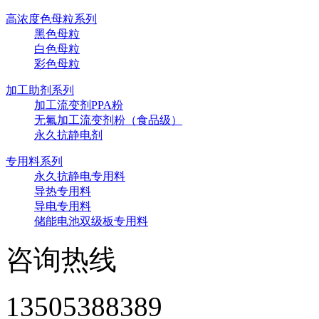
高浓度色母粒系列
黑色母粒
白色母粒
彩色母粒
加工助剂系列
加工流变剂PPA粉
无氟加工流变剂粉（食品级）
永久抗静电剂
专用料系列
永久抗静电专用料
导热专用料
导电专用料
储能电池双级板专用料
咨询热线
13505388389