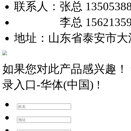
联系人：张总 13505388
李总 156213593
地址：山东省泰安市大
如果您对此产品感兴趣！
录入口-华体(中国) !