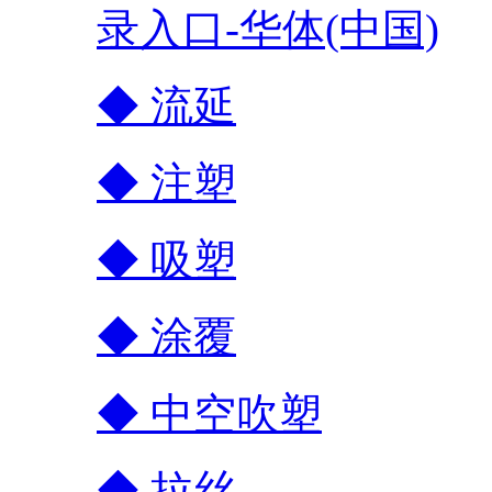
录入口-华体(中国)
◆ 流延
◆ 注塑
◆ 吸塑
◆ 涂覆
◆ 中空吹塑
◆ 拉丝