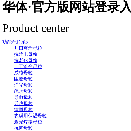
华体·官方版网站登录入
Product center
功能母粒系列
开口爽滑母粒
抗静电母粒
抗老化母粒
加工流变母粒
成核母粒
阻燃母粒
消光母粒
疏水母粒
导电母粒
导热母粒
镭雕母粒
农膜用保温母粒
激光焊接母粒
抗菌母粒