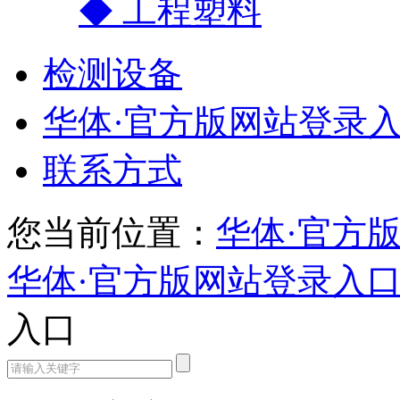
◆ 工程塑料
检测设备
华体·官方版网站登录
联系方式
您当前位置：
华体·官方版
华体·官方版网站登录入
入口