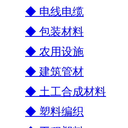
◆ 电线电缆
◆ 包装材料
◆ 农用设施
◆ 建筑管材
◆ 土工合成材料
◆ 塑料编织