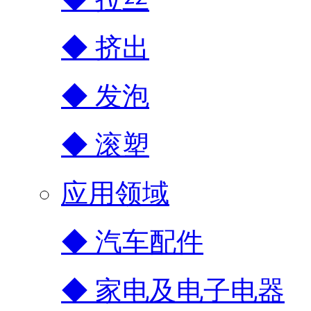
◆ 挤出
◆ 发泡
◆ 滚塑
应用领域
◆ 汽车配件
◆ 家电及电子电器