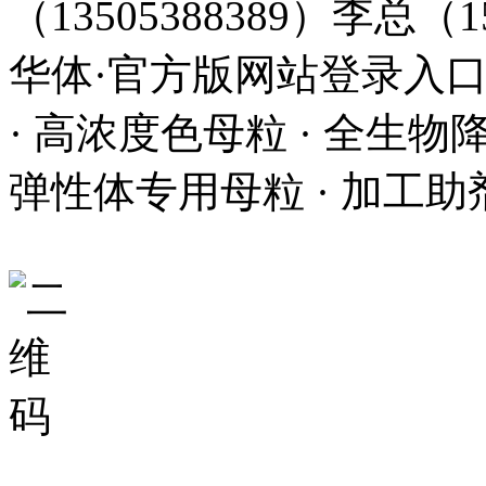
（13505388389）李总（15
华体·官方版网站登录入口
· 高浓度色母粒 · 全生物
弹性体专用母粒 · 加工助