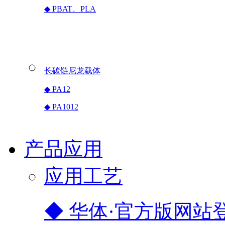
◆ PBAT、PLA
长碳链尼龙载体
◆ PA12
◆ PA1012
产品应用
应用工艺
◆ 华体·官方版网站