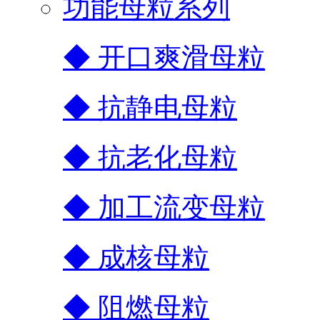
功能母粒系列
◆ 开口爽滑母粒
◆ 抗静电母粒
◆ 抗老化母粒
◆ 加工流变母粒
◆ 成核母粒
◆ 阻燃母粒