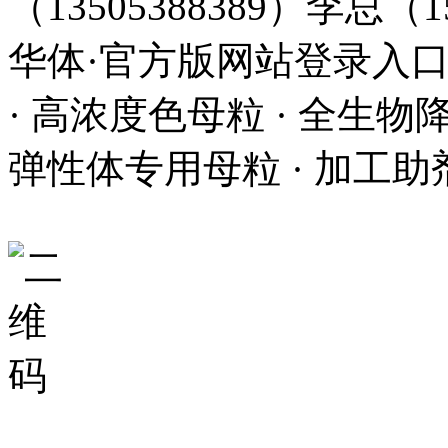
（13505388389）李总（15
华体·官方版网站登录入口
· 高浓度色母粒 · 全生物
弹性体专用母粒 · 加工助