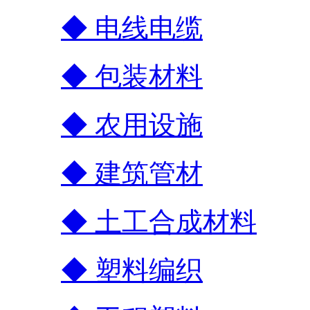
◆ 电线电缆
◆ 包装材料
◆ 农用设施
◆ 建筑管材
◆ 土工合成材料
◆ 塑料编织