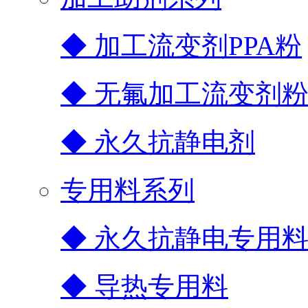
◆ 加工流变剂PPA粉
◆ 无氟加工流变剂
◆ 永久抗静电剂
专用料系列
◆ 永久抗静电专用
◆ 导热专用料