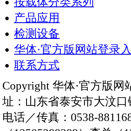
按载体分类系列
产品应用
检测设备
华体·官方版网站登录
联系方式
Copyright 华体·官方
址：山东省泰安市大汶口
电话／传真：0538-881