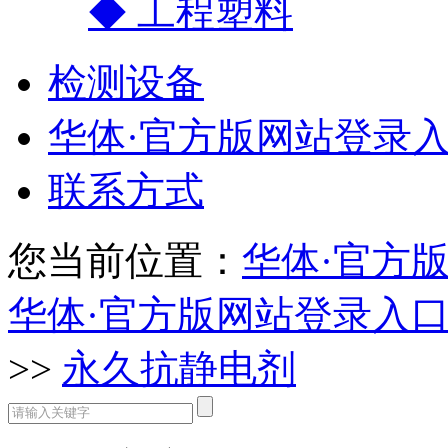
◆ 工程塑料
检测设备
华体·官方版网站登录
联系方式
您当前位置：
华体·官方版
华体·官方版网站登录入口-
>>
永久抗静电剂