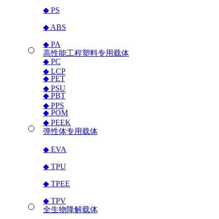
◆ PS
◆ ABS
◆ PA
高性能工程塑料专用载体
◆ PC
◆ LCP
◆ PET
◆ PSU
◆ PBT
◆ PPS
◆ POM
◆ PEEK
弹性体专用载体
◆ EVA
◆ TPU
◆ TPEE
◆ TPV
全生物降解载体