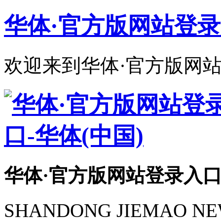
华体·官方版网站登
欢迎来到华体·官方版网站
华体·官方版网站登录入口-
SHANDONG JIEMAO NEW