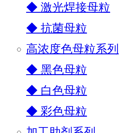
◆ 激光焊接母粒
◆ 抗菌母粒
高浓度色母粒系列
◆ 黑色母粒
◆ 白色母粒
◆ 彩色母粒
加工助剂系列