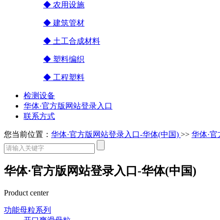
◆ 农用设施
◆ 建筑管材
◆ 土工合成材料
◆ 塑料编织
◆ 工程塑料
检测设备
华体·官方版网站登录入口
联系方式
您当前位置：
华体·官方版网站登录入口-华体(中国)
>>
华体·官
华体·官方版网站登录入口-华体(中国)
Product center
功能母粒系列