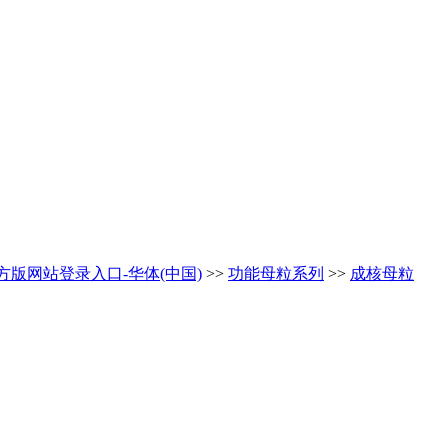
方版网站登录入口-华体(中国)
>>
功能母粒系列
>>
成核母粒