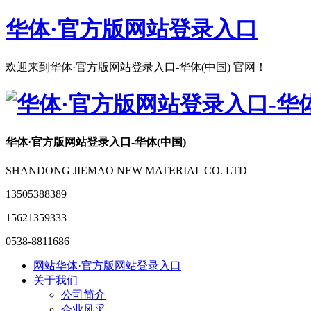
华体·官方版网站登录入口
欢迎来到华体·官方版网站登录入口-华体(中国) 官网！
华体·官方版网站登录入口-华体(中国)
SHANDONG JIEMAO NEW MATERIAL CO. LTD
13505388389
15621359333
0538-8811686
网站华体·官方版网站登录入口
关于我们
公司简介
企业风采