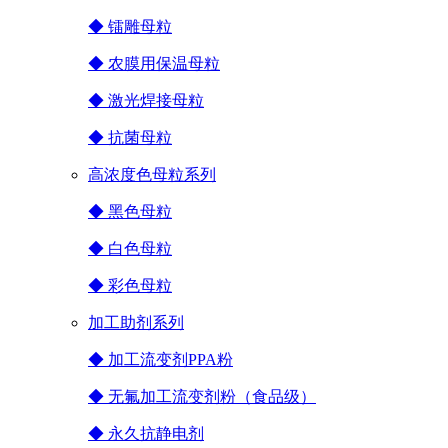
◆ 镭雕母粒
◆ 农膜用保温母粒
◆ 激光焊接母粒
◆ 抗菌母粒
高浓度色母粒系列
◆ 黑色母粒
◆ 白色母粒
◆ 彩色母粒
加工助剂系列
◆ 加工流变剂PPA粉
◆ 无氟加工流变剂粉（食品级）
◆ 永久抗静电剂