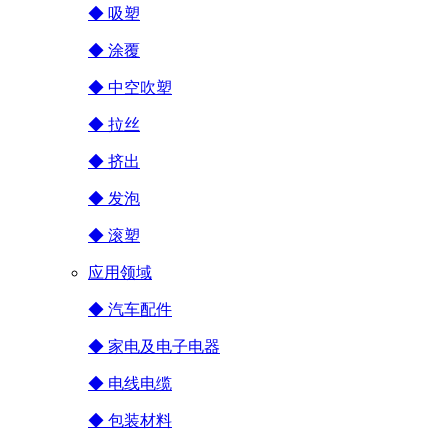
◆ 吸塑
◆ 涂覆
◆ 中空吹塑
◆ 拉丝
◆ 挤出
◆ 发泡
◆ 滚塑
应用领域
◆ 汽车配件
◆ 家电及电子电器
◆ 电线电缆
◆ 包装材料