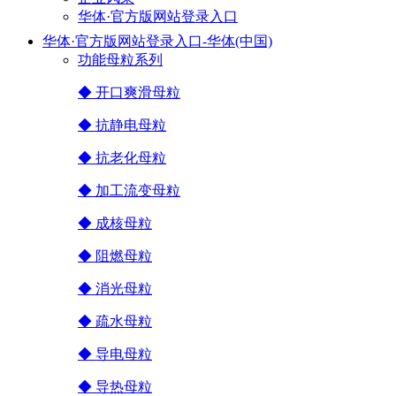
华体·官方版网站登录入口
华体·官方版网站登录入口-华体(中国)
功能母粒系列
◆ 开口爽滑母粒
◆ 抗静电母粒
◆ 抗老化母粒
◆ 加工流变母粒
◆ 成核母粒
◆ 阻燃母粒
◆ 消光母粒
◆ 疏水母粒
◆ 导电母粒
◆ 导热母粒