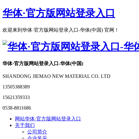
华体·官方版网站登录入口
欢迎来到华体·官方版网站登录入口-华体(中国) 官网！
华体·官方版网站登录入口-华体(中国)
SHANDONG JIEMAO NEW MATERIAL CO. LTD
13505388389
15621359333
0538-8811686
网站华体·官方版网站登录入口
关于我们
公司简介
企业风采